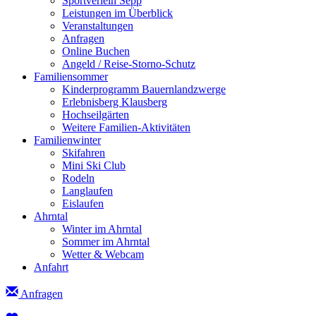
Sportverleih Sepp
Leistungen im Überblick
Veranstaltungen
Anfragen
Online Buchen
Angeld / Reise-Storno-Schutz
Familiensommer
Kinderprogramm Bauernlandzwerge
Erlebnisberg Klausberg
Hochseilgärten
Weitere Familien-Aktivitäten
Familienwinter
Skifahren
Mini Ski Club
Rodeln
Langlaufen
Eislaufen
Ahrntal
Winter im Ahrntal
Sommer im Ahrntal
Wetter & Webcam
Anfahrt
Anfragen