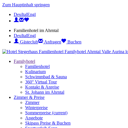
Zum Hauptinhalt springen
Deu
Ital
Engl
Familienhotel im Ahrntal
Deu
Ital
Engl
Gästeclub
Anfragen
Buchen
Familyhotel
Familienhotel
Kulinarium
Schwimmbad & Sauna
360° Virtual Tour
Kontakt & Anreise
St. Johann im Ahrntal
Zimmer & Preise
Zimmer
Winterpreise
Sommerpreise
(current)
Angebote
Skipass Preise & Buchen