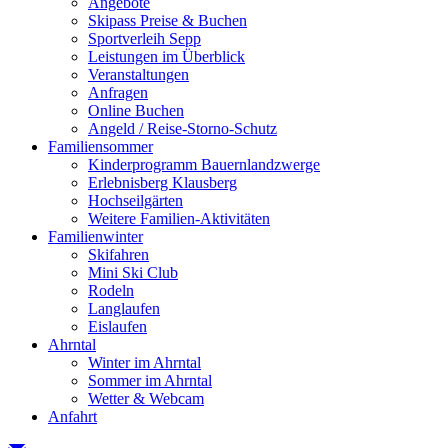
Angebote
Skipass Preise & Buchen
Sportverleih Sepp
Leistungen im Überblick
Veranstaltungen
Anfragen
Online Buchen
Angeld / Reise-Storno-Schutz
Familiensommer
Kinderprogramm Bauernlandzwerge
Erlebnisberg Klausberg
Hochseilgärten
Weitere Familien-Aktivitäten
Familienwinter
Skifahren
Mini Ski Club
Rodeln
Langlaufen
Eislaufen
Ahrntal
Winter im Ahrntal
Sommer im Ahrntal
Wetter & Webcam
Anfahrt