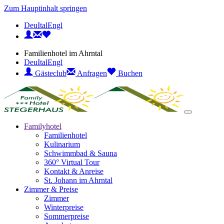
Zum Hauptinhalt springen
Deu
Ital
Engl
Familienhotel im Ahrntal
Deu
Ital
Engl
Gästeclub
Anfragen
Buchen
Familyhotel
Familienhotel
Kulinarium
Schwimmbad & Sauna
360° Virtual Tour
Kontakt & Anreise
St. Johann im Ahrntal
Zimmer & Preise
Zimmer
Winterpreise
Sommerpreise