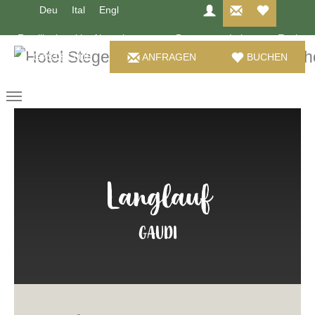
Zum Hauptinhalt springen
Deu
Ital
Engl
Familienhotel im Ahrntal
Deu
Ital
Engl
GÄSTECLUB
ANFRAGEN
BUCHEN
Langlauf
GAUDI