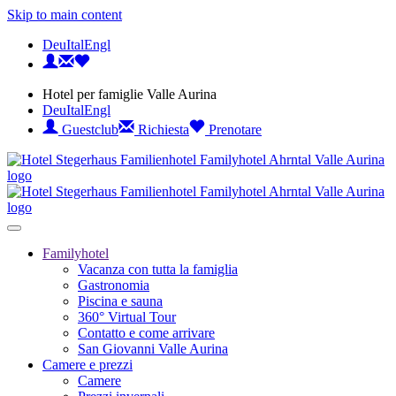
Skip to main content
Deu
Ital
Engl
Hotel per famiglie Valle Aurina
Deu
Ital
Engl
Guestclub
Richiesta
Prenotare
Familyhotel
Vacanza con tutta la famiglia
Gastronomia
Piscina e sauna
360° Virtual Tour
Contatto e come arrivare
San Giovanni Valle Aurina
Camere e prezzi
Camere