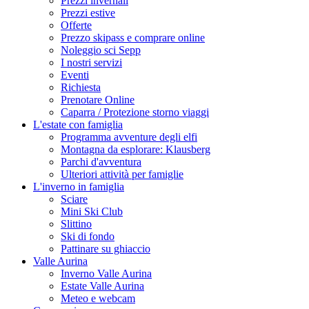
Prezzi invernali
Prezzi estive
Offerte
Prezzo skipass e comprare online
Noleggio sci Sepp
I nostri servizi
Eventi
Richiesta
Prenotare Online
Caparra / Protezione storno viaggi
L'estate con famiglia
Programma avventure degli elfi
Montagna da esplorare: Klausberg
Parchi d'avventura
Ulteriori attività per famiglie
L'inverno in famiglia
Sciare
Mini Ski Club
Slittino
Ski di fondo
Pattinare su ghiaccio
Valle Aurina
Inverno Valle Aurina
Estate Valle Aurina
Meteo e webcam